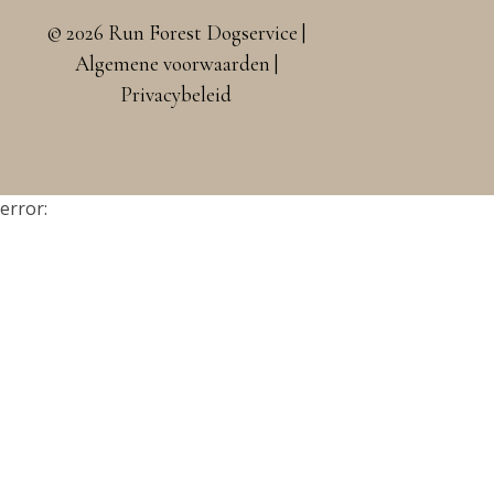
© 2026 Run Forest Dogservice |
Algemene voorwaarden
|
Privacybeleid
error: