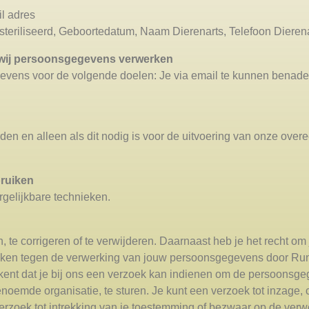
l adres
teriliseerd, Geboortedatum, Naam Dierenarts, Telefoon Dieren
g wij persoonsgegevens verwerken
vens voor de volgende doelen: Je via email te kunnen benade
rden en alleen als dit nodig is voor de uitvoering van onze ove
bruiken
rgelijkbare technieken.
, te corrigeren of te verwijderen. Daarnaast heb je het recht o
aken tegen de verwerking van jouw persoonsgegevens door Run
ent dat je bij ons een verzoek kan indienen om de persoonsgeg
oemde organisatie, te sturen. Je kunt een verzoek tot inzage, co
rzoek tot intrekking van je toestemming of bezwaar op de ver