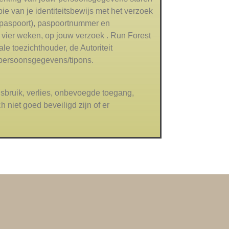
pie van je identiteitsbewijs met het verzoek
 paspoort), paspoortnummer en
 vier weken, op jouw verzoek . Run Forest
le toezichthouder, de Autoriteit
itpersoonsgegevens/tipons.
bruik, verlies, onbevoegde toegang,
niet goed beveiligd zijn of er