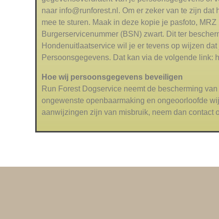
naar info@runforest.nl. Om er zeker van te zijn dat 
mee te sturen. Maak in deze kopie je pasfoto, MR
Burgerservicenummer (BSN) zwart. Dit ter bescherm
Hondenuitlaatservice wil je er tevens op wijzen dat 
Persoonsgegevens. Dat kan via de volgende link: ht
Hoe wij persoonsgegevens beveiligen
Run Forest Dogservice neemt de bescherming van 
ongewenste openbaarmaking en ongeoorloofde wijzigi
aanwijzingen zijn van misbruik, neem dan contact o