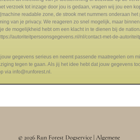
het verzoek tot inzage door jou is gedaan, vragen wij jou een ko
Z (machine readable zone, de strook met nummers onderaan het
ing van je privacy. We reageren zo snel mogelijk, maar binnen
je de mogelijkheid hebt om een klacht in te dienen bij de nationa
tps://autoriteitpersoonsgegevens.nl/nl/contact-met-de-autorite
jouw gegevens serieus en neemt passende maatregelen om mis
ng tegen te gaan. Als jij het idee hebt dat jouw gegevens toch 
p via info@runforest.nl.
© 2026 Run Forest Dogservice |
Algemene